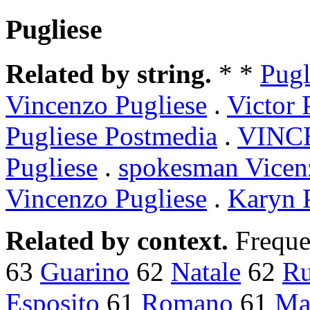
Pugliese
Related by string.
* *
Pugl
Vincenzo Pugliese
.
Victor 
Pugliese Postmedia
.
VINCE
Pugliese
.
spokesman Vicen
Vincenzo Pugliese
.
Karyn 
Related by context.
Freque
63
Guarino
62
Natale
62
Ru
Esposito
61
Romano
61
Ma