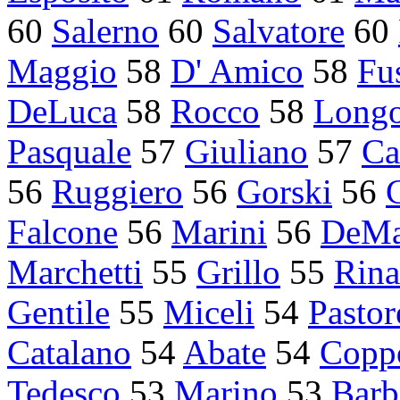
60
Salerno
60
Salvatore
60
Maggio
58
D' Amico
58
Fu
DeLuca
58
Rocco
58
Long
Pasquale
57
Giuliano
57
Ca
56
Ruggiero
56
Gorski
56
Falcone
56
Marini
56
DeMa
Marchetti
55
Grillo
55
Rina
Gentile
55
Miceli
54
Pastor
Catalano
54
Abate
54
Copp
Tedesco
53
Marino
53
Barb