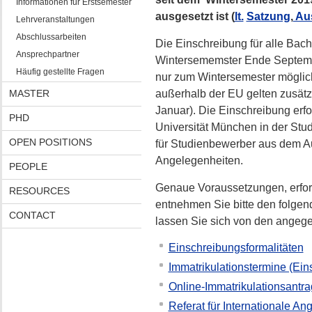
Informationen für Erstsemester
ausgesetzt ist (
lt.
Satzung
,
Aus
Lehrveranstaltungen
Abschlussarbeiten
Die Einschreibung für alle Bach
Ansprechpartner
Wintersememster Ende Septembe
Häufig gestellte Fragen
nur zum Wintersemester möglic
MASTER
außerhalb der EU gelten zusätzl
Januar). Die Einschreibung erfol
PHD
Universität München in der Stud
OPEN POSITIONS
für Studienbewerber aus dem Au
Angelegenheiten.
PEOPLE
Genaue Voraussetzungen, erfo
RESOURCES
entnehmen Sie bitte den folgen
CONTACT
lassen Sie sich von den angege
Einschreibungsformalitäten
Immatrikulationstermine (Ei
Online-Immatrikulationsantra
Referat für Internationale A