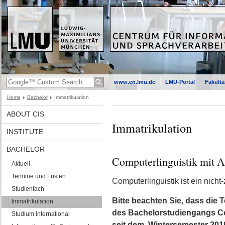
www.en.lmu.de
LMU-Portal
Fakultä
Home
Bachelor
Immatrikulation
ABOUT CIS
Immatrikulation
INSTITUTE
BACHELOR
Computerlinguistik mit A
Aktuell
Termine und Fristen
Computerlinguistik ist ein nic
Studienfach
Bitte beachten Sie, dass die
Immatrikulation
des Bachelorstudiengangs Com
Studium International
seit dem Wintersemester 201